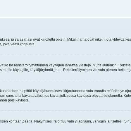
sesi ja salasanasi ovat kirjoitettu oikein. Mikäli nämä ovat oikein, ota yhteyttä ke
, joka vaatii korjausta.
ivatko he rekisteröitymättömien käyttäjien lähettää viestejä. Mutta kuitenkin. Rekister
s muille käyttäjille, käyttäjäryhmät, jne... Rekisteröityminen vie vain pienen hetken 
kustelufoorumi pitää käyttäjätunnuksesi kirjautuneena vain ennalta määritellyn ajan
an suositella käytettäväksi, jos käytät julkisessa käytössä olevaa tietokonetta. Kuten
innon pois käytöstä.
etuksen kohtaan
päällä
. Näkymisesi rajoittuu vain ylläpitäjiin, valvojiin ja itsellesi. S