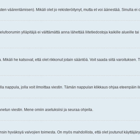
ten väärentämisen). Mikäli olet jo rekisteröitynyt, mutta et voi äänestää. Sinulla ei o
telufoorumin ylläpitäjä ei välttämättä anna lähettää liitetiedostoja kaikille alueille 
. Mikäli he katsovat, että olet rikkonut jotain sääntöä. Voit saada siitä varoituks
isi olla nappula, jolla voit ilmoittaa viestin. Tämän nappulan klikkaus ohjaa eteenpäin 
etun viestin. Mene omiin asetuksiisi ja seuraa ohjeita.
y ensin hyväksyä valvojien toimesta. On myös mahdollista, että olet joutunut käyttäjäry