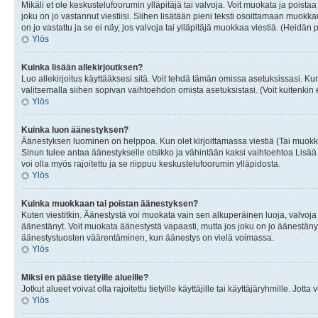
Mikäli et ole keskustelufoorumin ylläpitäjä tai valvoja. Voit muokata ja poista
joku on jo vastannut viestiisi. Siihen lisätään pieni teksti osoittamaan mu
on jo vastattu ja se ei näy, jos valvoja tai ylläpitäjä muokkaa viestiä. (Heidän 
Ylös
Kuinka lisään allekirjoutksen?
Luo allekirjoitus käyttääksesi sitä. Voit tehdä tämän omissa asetuksissasi. Kun 
valitsemalla siihen sopivan vaihtoehdon omista asetuksistasi. (Voit kuitenkin es
Ylös
Kuinka luon äänestyksen?
Äänestyksen luominen on helppoa. Kun olet kirjoittamassa viestiä (Tai muokk
Sinun tulee antaa äänestykselle otsikko ja vähintään kaksi vaihtoehtoa Lisää k
voi olla myös rajoitettu ja se riippuu keskustelufoorumin ylläpidosta.
Ylös
Kuinka muokkaan tai poistan äänestyksen?
Kuten viestitkin. Äänestystä voi muokata vain sen alkuperäinen luoja, valvoja
äänestänyt. Voit muokata äänestystä vapaasti, mutta jos joku on jo äänestänyt
äänestystuosten väärentäminen, kun äänestys on vielä voimassa.
Ylös
Miksi en pääse tietyille alueille?
Jotkut alueet voivat olla rajoitettu tietyille käyttäjille tai käyttäjäryhmille. Jotta
Ylös