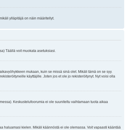
käli ylläpitäjä on näin määritellyt.
a) Täällä voit muokata asetuksiasi.
 aikavyöhykkeen mukaan, kuin se missä sinä olet. Mikäli tämä on se syy.
eröityneille käyttäjille. Joten jos et ole jo rekisteröitynyt. Nyt voisi olla
omessa). Keskustelufoorumia ei ole suuniteltu vaihtamaan tuota aikaa
sentaa haluamasi kielen. Mikäli käännöstä ei ole olemassa. Voit vapaasti kääntää