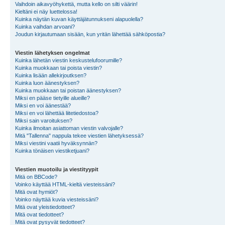
Vaihdoin aikavyöhykettä, mutta kello on silti väärin!
Kieltäni ei näy luettelossa!
Kuinka näytän kuvan käyttäjätunnukseni alapuolella?
Kuinka vaihdan arvoani?
Joudun kirjautumaan sisään, kun yritän lähettää sähköpostia?
Viestin lähetyksen ongelmat
Kuinka lähetän viestin keskustelufoorumille?
Kuinka muokkaan tai poista viestin?
Kuinka lisään allekirjoutksen?
Kuinka luon äänestyksen?
Kuinka muokkaan tai poistan äänestyksen?
Miksi en pääse tietyille alueille?
Miksi en voi äänestää?
Miksi en voi lähettää liitetiedostoa?
Miksi sain varoituksen?
Kuinka ilmoitan asiattoman viestin valvojalle?
Mitä "Tallenna" nappula tekee viestien lähetyksessä?
Miksi viestini vaatii hyväksynnän?
Kuinka tönäisen viestiketjuani?
Viestien muotoilu ja viestityypit
Mitä on BBCode?
Voinko käyttää HTML-kieltä viesteissäni?
Mitä ovat hymiöt?
Voinko näyttää kuvia viesteissäni?
Mitä ovat yleistiedotteet?
Mitä ovat tiedotteet?
Mitä ovat pysyvät tiedotteet?