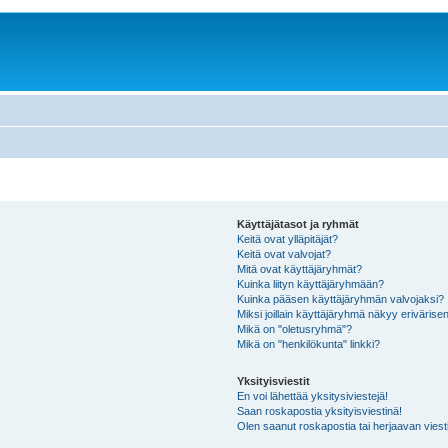
Käyttäjätasot ja ryhmät
Keitä ovat ylläpitäjät?
Keitä ovat valvojat?
Mitä ovat käyttäjäryhmät?
Kuinka liityn käyttäjäryhmään?
Kuinka pääsen käyttäjäryhmän valvojaksi?
Miksi joillain käyttäjäryhmä näkyy erivärise
Mikä on "oletusryhmä"?
Mikä on "henkilökunta" linkki?
Yksityisviestit
En voi lähettää yksitysiviestejä!
Saan roskapostia yksityisviestinä!
Olen saanut roskapostia tai herjaavan viesti