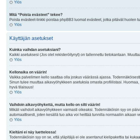
Ylös
Mitä “Poista evästeet” tekee?
Poista evästeet-linkki poistaa phpBB3 luomat evästeet, jotka pitävät huolen tunn
Ylös
Käyttäjän asetukset
Kuinka vaihdan asetuksiani?
Kaikki asetuksesi (Jos olet rekisteröitynyt) on tallennettu tietokantaan. Muutta
Ylös
Kellonaika on väärin!
Vaikka palvelimen kello saattaa olla joskus väärässä ajassa. Todennäköisesti
Sinun tulee muuttaa aikavyöhykkeen asetuksia omasta profiilistasi. Huomaa, että 
hyvä tilaisuus!
Ylös
Vaihdoin aikavyöhykettä, mutta kello on silti väärin!
Mikäli vaihdoit aikavyöhykkeen varmasti oikeaksi. Todennäköisin syy on päiv
automaattisesti, joten kesällä tuo aika voi heittää tunnilla normaaliin aikaan v
Ylös
Kieltäni ei näy luettelossa!
Todennäköisin syy on se, että yläpitäjä ei ole asentanut kielipakettia tai kuka