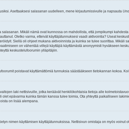
uusiksi. Asettaaksesi salasanan uudelleen, mene kirjautumissivulle ja napsauta
Uno
n ja salasanan. Mikäli nämä ovat kunnossa on mahdollista, että jompikumpi kahdesta
auttanut. Oletko varma, etteivät käyttäjätunnuksesi vaadi aktivointia? Useat keskustel
röidyit. Siellä oli ohjeet mukana aktivoinnista ja kuinka se tulee suorittaa. Mikäli s
n vaatimiseen on vähentää
villejä
käyttäjiä käyttämästä anonyymisti hyväkseen keskus
teyttä keskustelufoorumin ylläpitäjiin.
elufoorumit poistavat käyttämättömiä tunnuksia säästääkseen tietokannan kokoa. Koita
tojen laki nettisivuille, jotka keräävät henkilökohtaisia tietoja alle kolmetoistavuo
li olet epävarma kuinka tämän kanssa tulee toimia, Ota yhteyttä paikalliseen lakim
 joista on lisää alempana.
nyt tietyn nimen käyttämisen käyttäjätunnuksissa. Nettisivun omistaja on myös voinut