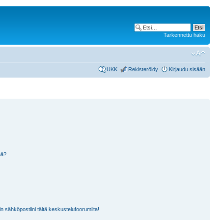
Tarkennettu haku
UKK
Rekisteröidy
Kirjaudu sisään
nä?
n sähköpostiini tältä keskustelufoorumilta!