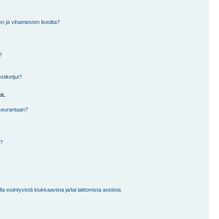
en ja vihamiesten listoilta?
?
stiketjut?
it.
 seurantaan?
a?
 esiintyvistä loukkaavista ja/tai laittomista asioista