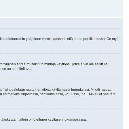
skustelufoorumin ylläpitoon varmistaaksesi, että et ole porttikiellossa. On myös
öityminen antaa muitakin toimintoja käyttöösi, jotka eivät ole sallittuja
ja se on suositeltavaa.
. Tällä estetään muita henkilöitä käyttämästä tunnuksiasi. Mikäli haluat
 esimerkiksi kirjastossa, nettikahvilassa, koulussa, jne... Mikäli et näe tätä
inut lasketaan tällöin piilotettujen käyttäjien lukumäärässä.