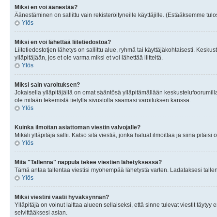
Miksi en voi äänestää?
Äänestäminen on sallittu vain rekisteröityneille käyttäjille. (Estääksemme tulos
Ylös
Miksi en voi lähettää liitetiedostoa?
Liitetiedostotjen lähetys on sallittu alue, ryhmä tai käyttäjäkohtaisesti. Keskus
ylläpitäjään, jos et ole varma miksi et voi lähettää liitteitä.
Ylös
Miksi sain varoituksen?
Jokaisella ylläpitäjällä on omat sääntösä ylläpitämällään keskustelufoorumilla
ole mitään tekemistä tietyllä sivustolla saamasi varoituksen kanssa.
Ylös
Kuinka ilmoitan asiattoman viestin valvojalle?
Mikäli ylläpitäjä sallii. Katso sitä viestiä, jonka haluat ilmoittaa ja siinä pitä
Ylös
Mitä "Tallenna" nappula tekee viestien lähetyksessä?
Tämä antaa tallentaa viestisi myöhempää lähetystä varten. Ladataksesi tallenn
Ylös
Miksi viestini vaatii hyväksynnän?
Ylläpitäjä on voinut laittaa alueen sellaiseksi, että sinne tulevat viestit täyty
selvittääksesi asian.