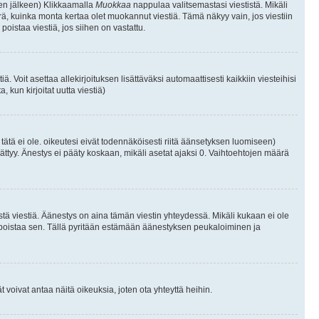
isen jälkeen) Klikkaamalla
Muokkaa
nappulaa valitsemastasi viestistä. Mikäli
, kuinka monta kertaa olet muokannut viestiä. Tämä näkyy vain, jos viestiin
poistaa viestiä, jos siihen on vastattu.
iä. Voit asettaa allekirjoituksen lisättäväksi automaattisesti kaikkiin viesteihisi
 kun kirjoitat uutta viestiä)
i tätä ei ole. oikeutesi eivät todennäköisesti riitä äänsetyksen luomiseen)
ättyy. Änestys ei pääty koskaan, mikäli asetat ajaksi 0. Vaihtoehtojen määrä
stä viestiä. Äänestys on aina tämän viestin yhteydessä. Mikäli kukaan ei ole
tai poistaa sen. Tällä pyritään estämään äänestyksen peukaloiminen ja
täjät voivat antaa näitä oikeuksia, joten ota yhteyttä heihin.