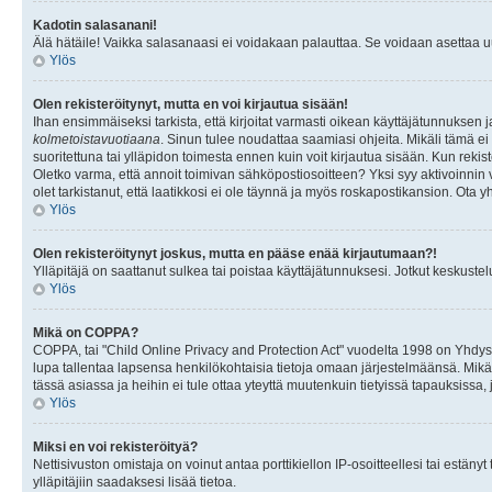
Kadotin salasanani!
Älä hätäile! Vaikka salasanaasi ei voidakaan palauttaa. Se voidaan asettaa 
Ylös
Olen rekisteröitynyt, mutta en voi kirjautua sisään!
Ihan ensimmäiseksi tarkista, että kirjoitat varmasti oikean käyttäjätunnukse
kolmetoistavuotiaana
. Sinun tulee noudattaa saamiasi ohjeita. Mikäli tämä ei 
suoritettuna tai ylläpidon toimesta ennen kuin voit kirjautua sisään. Kun rekiste
Oletko varma, että annoit toimivan sähköpostiosoitteen? Yksi syy aktivoinni
olet tarkistanut, että laatikkosi ei ole täynnä ja myös roskapostikansion. Ota yh
Ylös
Olen rekisteröitynyt joskus, mutta en pääse enää kirjautumaan?!
Ylläpitäjä on saattanut sulkea tai poistaa käyttäjätunnuksesi. Jotkut keskust
Ylös
Mikä on COPPA?
COPPA, tai "Child Online Privacy and Protection Act" vuodelta 1998 on Yhdysval
lupa tallentaa lapsensa henkilökohtaisia tietoja omaan järjestelmäänsä. Mikä
tässä asiassa ja heihin ei tule ottaa yteyttä muutenkuin tietyissä tapauksissa,
Ylös
Miksi en voi rekisteröityä?
Nettisivuston omistaja on voinut antaa porttikiellon IP-osoitteellesi tai estä
ylläpitäjiin saadaksesi lisää tietoa.