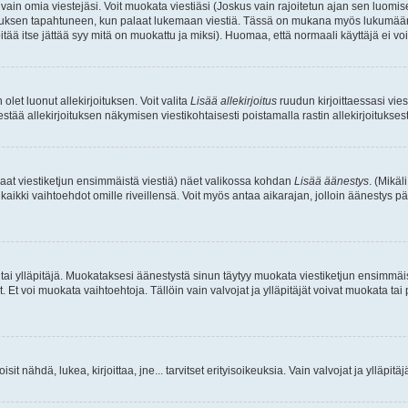
a vain omia viestejäsi. Voit muokata viestiäsi (Joskus vain rajoitetun ajan sen luom
okkauksen tapahtuneen, kun palaat lukemaan viestiä. Tässä on mukana myös lukumäärä
pitää itse jättää syy mitä on muokattu ja miksi). Huomaa, että normaali käyttäjä ei voi 
olet luonut allekirjoituksen. Voit valita
Lisää allekirjoitus
ruudun kirjoittaessasi viest
tää allekirjoituksen näkymisen viestikohtaisesti poistamalla rastin allekirjoituksesta,
aat viestiketjun ensimmäistä viestiä) näet valikossa kohdan
Lisää äänestys
. (Mikäl
aikki vaihtoehdot omille riveillensä. Voit myös antaa aikarajan, jolloin äänestys pä
 tai ylläpitäjä. Muokataksesi äänestystä sinun täytyy muokata viestiketjun ensimmäi
. Et voi muokata vaihtoehtoja. Tällöin vain valvojat ja ylläpitäjät voivat muokata 
 voisit nähdä, lukea, kirjoittaa, jne... tarvitset erityisoikeuksia. Vain valvojat ja ylläpi