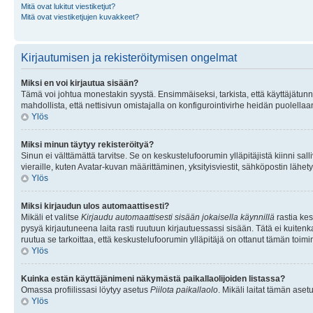
Mitä ovat lukitut viestiketjut?
Mitä ovat viestiketjujen kuvakkeet?
Kirjautumisen ja rekisteröitymisen ongelmat
Miksi en voi kirjautua sisään?
Tämä voi johtua monestakin syystä. Ensimmäiseksi, tarkista, että käyttäjätunnuk
mahdollista, että nettisivun omistajalla on konfigurointivirhe heidän puolellaan
Ylös
Miksi minun täytyy rekisteröityä?
Sinun ei välttämättä tarvitse. Se on keskustelufoorumin ylläpitäjistä kiinni sall
vieraille, kuten Avatar-kuvan määrittäminen, yksityisviestit, sähköpostin lähety
Ylös
Miksi kirjaudun ulos automaattisesti?
Mikäli et valitse
Kirjaudu automaattisesti sisään jokaisella käynnillä
rastia kes
pysyä kirjautuneena laita rasti ruutuun kirjautuessassi sisään. Tätä ei kuitenka
ruutua se tarkoittaa, että keskustelufoorumin ylläpitäjä on ottanut tämän toim
Ylös
Kuinka estän käyttäjänimeni näkymästä paikallaolijoiden listassa?
Omassa profiilissasi löytyy asetus
Piilota paikallaolo
. Mikäli laitat tämän as
Ylös