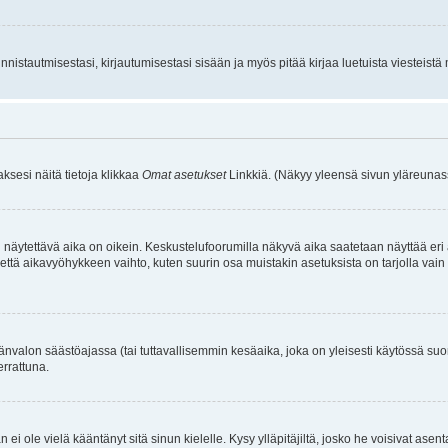
istautmisestasi, kirjautumisestasi sisään ja myös pitää kirjaa luetuista viesteistä mi
aksesi näitä tietoja klikkaa
Omat asetukset
Linkkiä. (Näkyy yleensä sivun yläreunass
 näytettävä aika on oikein. Keskustelufoorumilla näkyvä aika saatetaan näyttää eri
aikavyöhykkeen vaihto, kuten suurin osa muistakin asetuksista on tarjolla vain rekist
änvalon säästöajassa (tai tuttavallisemmin kesäaika, joka on yleisesti käytössä su
errattuna.
an ei ole vielä kääntänyt sitä sinun kielelle. Kysy ylläpitäjiltä, josko he voisivat a