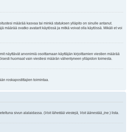
joitustesi määrää kasvaa tai minkä statuksen ylläpito on sinulle antanut.
 määrää ovatko avatarit käytössä ja mitkä voivat olla käytössä. Mikäli et voi
mit näyttävät arvonimiä osoittamaan käyttäjän kirjoittamien viestien määrää
ennäköisesti huomaat vain viestiesi määrän vähentyneen ylläpidon toimesta.
ään roskapostittajien toimintaa.
eteltuna sivun alalaidassa. (
Voit lähettää viestejä, Voit äänestää, jne.
) lista.