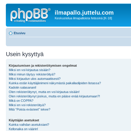
ilmapallo.juttelu.com
Keskustelua ilmapalloista fetissinä [K-18]
Etusivu
Usein kysyttyä
Kirjautumisen ja rekisteröitymisen ongelmat
Miksi en voi kirjautua sisään?
Miksi minun täytyy rekisteröityä?
Miksi kirjaudun ulos automaattisesti?
Kuinka estän käyttäjänimeni näkymästä paikallaolijoiden listassa?
Kadotin salasanani!
Olen rekisteröitynyt, mutta en voi kirjautua sisään!
Olen rekisteröitynyt joskus, mutta en pääse enää kirjautumaan?!
Mikä on COPPA?
Miksi en voi rekisteröityä?
Mitä “Poista evästeet” tekee?
Käyttäjän asetukset
Kuinka vaihdan asetuksiani?
Kellonaika on väärin!