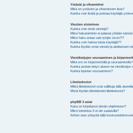
Ystävät ja vihamiehet
Mikä on ystävien ja vihamiesten lista?
Kuinka voin lisätä ja poistaa käyttäjiä ystävi
Viestien etsiminen
Kuinka voin etsiä viestejä?
Miksi hakutoiminto ei palauta yhtään tulosta
Miksi haku antaa vain tyhjän sivun?!?
Kuinka voin hakea toisia käyttäjiä??
Kuinka löydän omat viestini ja aloittamani vie
Viestiketjujen seuraaminen ja kirjanmerk
Mikä ero on kirjanmerkillä ja seuraamisella?
Kuinka asetan tietyn alueen tai viestiketjun
Kuinka lopetan seuraamisen?
Liitetiedostot
Mitkä liitetiedostot ovat sallittuja tällä alueell
Mistä löydän lähettämäni liitetiedostot?
phpBB 3 asiat
Kuka on kirjoittanut tämän ohjelmiston?
Miksi toimintoa X ei ole saatavilla?
Kehen otan yhteyttä tällä keskustelufoorumilla