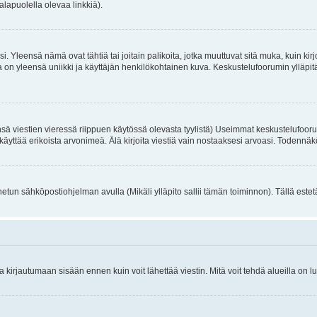
alapuolella olevaa linkkiä).
. Yleensä nämä ovat tähtiä tai joitain palikoita, jotka muuttuvat sitä muka, kuin kir
n yleensä uniikki ja käyttäjän henkilökohtainen kuva. Keskustelufoorumin ylläpitäjä
sä viestien vieressä riippuen käytössä olevasta tyylistä) Useimmat keskustelufooru
oivat käyttää erikoista arvonimeä. Älä kirjoita viestiä vain nostaaksesi arvoasi. Tod
netun sähköpostiohjelman avulla (Mikäli ylläpito sallii tämän toiminnon). Tällä estet
irjautumaan sisään ennen kuin voit lähettää viestin. Mitä voit tehdä alueilla on lu