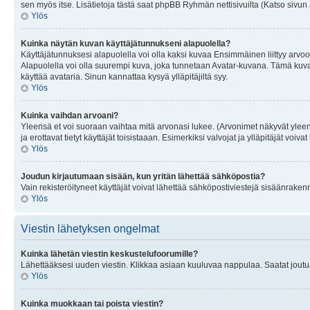
sen myös itse. Lisätietoja tästä saat phpBB Ryhmän nettisivuilta (Katso sivun 
Ylös
Kuinka näytän kuvan käyttäjätunnukseni alapuolella?
Käyttäjätunnuksesi alapuolella voi olla kaksi kuvaa Ensimmäinen liittyy arvoosi
Alapuolella voi olla suurempi kuva, joka tunnetaan Avatar-kuvana. Tämä kuva o
käyttää avataria. Sinun kannattaa kysyä ylläpitäjiltä syy.
Ylös
Kuinka vaihdan arvoani?
Yleensä et voi suoraan vaihtaa mitä arvonasi lukee. (Arvonimet näkyvät yleen
ja erottavat tietyt käyttäjät toisistaaan. Esimerkiksi valvojat ja ylläpitäjät v
Ylös
Joudun kirjautumaan sisään, kun yritän lähettää sähköpostia?
Vain rekisteröityneet käyttäjät voivat lähettää sähköpostiviestejä sisäänraken
Ylös
Viestin lähetyksen ongelmat
Kuinka lähetän viestin keskustelufoorumille?
Lähettääksesi uuden viestin. Klikkaa asiaan kuuluvaa nappulaa. Saatat joutua k
Ylös
Kuinka muokkaan tai poista viestin?