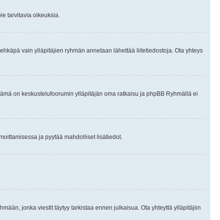
le tarvitavia oikeuksia.
tai ehkäpä vain ylläpitäjien ryhmän annetaan lähettää liitetiedostoja. Ota yhteys
en. Tämä on keskustelufoorumin ylläpitäjän oma ratkaisu ja phpBB Ryhmällä ei
ilmoittamisessa ja pyytää mahdolliset lisätiedot.
hmään, jonka viestit täytyy tarkistaa ennen julkaisua. Ota yhteyttä ylläpitäjiin