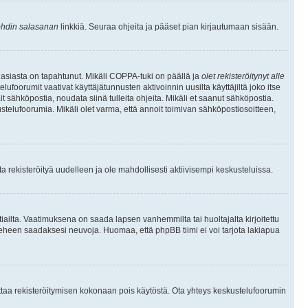
hdin salasanan
linkkiä. Seuraa ohjeita ja pääset pian kirjautumaan sisään.
 asiasta on tapahtunut. Mikäli COPPA-tuki on päällä ja
olet rekisteröitynyt alle
ufoorumit vaativat käyttäjätunnusten aktivoinnin uusilta käyttäjiltä joko itse
ait sähköpostia, noudata siinä tulleita ohjeita. Mikäli et saanut sähköpostia.
telufoorumia. Mikäli olet varma, että annoit toimivan sähköpostiosoitteen,
 rekisteröityä uudelleen ja ole mahdollisesti aktiivisempi keskusteluissa.
tiailta. Vaatimuksena on saada lapsen vanhemmilta tai huoltajalta kirjoitettu
ieheen saadaksesi neuvoja. Huomaa, että phpBB tiimi ei voi tarjota lakiapua
 ottaa rekisteröitymisen kokonaan pois käytöstä. Ota yhteys keskustelufoorumin