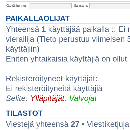
Käyttäjätunnus:
Salasana:
PAIKALLAOLIJAT
Yhteensä
1
käyttäjää paikalla :: Ei r
vierailija (Tieto perustuu viimeisen 5
käyttäjiin)
Eniten yhtaikaisia käyttäjiä on ollut
Rekisteröityneet käyttäjät:
Ei rekisteröityneitä käyttäjiä
Selite:
Ylläpitäjät
,
Valvojat
TILASTOT
Viestejä yhteensä
27
• Viestiketju