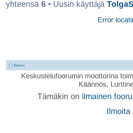
yhteensä
6
• Uusin käyttäjä
TolgaS
Error locati
Etusivu
Keskustelufoorumin moottorina toim
Käännös, Lurttin
Tämäkin on
ilmainen foor
Ilmoita