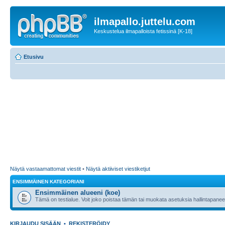
ilmapallo.juttelu.com
Keskustelua ilmapalloista fetissinä [K-18]
Etusivu
Näytä vastaamattomat viestit
•
Näytä aktiiviset viestiketjut
ENSIMMÄINEN KATEGORIANI
Ensimmäinen alueeni (koe)
Tämä on testialue. Voit joko poistaa tämän tai muokata asetuksia hallintapanee
KIRJAUDU SISÄÄN
•
REKISTERÖIDY