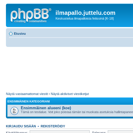
ilmapallo.juttelu.com
Keskustelua ilmapalloista fetissinä [K-18]
Etusivu
Näytä vastaamattomat viestit
•
Näytä aktiiviset viestiketjut
ENSIMMÄINEN KATEGORIANI
Ensimmäinen alueeni (koe)
Tämä on testialue. Voit joko poistaa tämän tai muokata asetuksia hallintapanee
KIRJAUDU SISÄÄN
•
REKISTERÖIDY
Käyttäjätunnus:
Salasana: