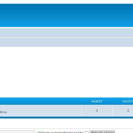
AIHEET
VIESTI
3
3
lissa.
|
Kirjaudu automaattisesti sisään.