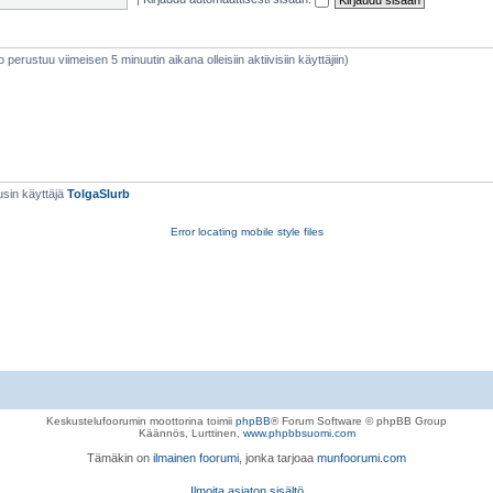
eto perustuu viimeisen 5 minuutin aikana olleisiin aktiivisiin käyttäjiin)
sin käyttäjä
TolgaSlurb
Error locating mobile style files
Keskustelufoorumin moottorina toimii
phpBB
® Forum Software © phpBB Group
Käännös, Lurttinen,
www.phpbbsuomi.com
Tämäkin on
ilmainen foorumi
, jonka tarjoaa
munfoorumi.com
Ilmoita asiaton sisältö