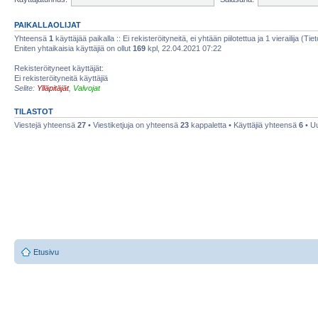
PAIKALLAOLIJAT
Yhteensä
1
käyttäjää paikalla :: Ei rekisteröityneitä, ei yhtään piilotettua ja 1 vierailija (Ti
Eniten yhtaikaisia käyttäjiä on ollut
169
kpl, 22.04.2021 07:22
Rekisteröityneet käyttäjät:
Ei rekisteröityneitä käyttäjiä
Selite:
Ylläpitäjät
,
Valvojat
TILASTOT
Viestejä yhteensä
27
• Viestiketjuja on yhteensä
23
kappaletta • Käyttäjiä yhteensä
6
• Uu
Etusivu