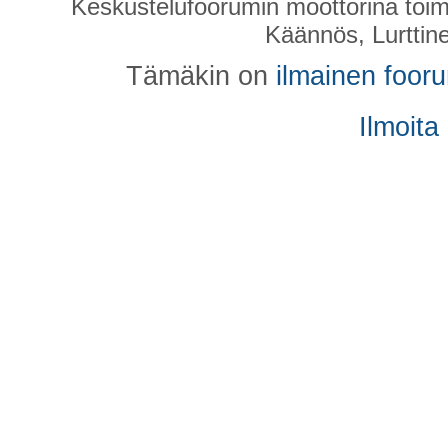
Keskustelufoorumin moottorina toim
Käännös, Lurttin
Tämäkin on
ilmainen foor
Ilmoita