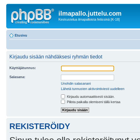
ilmapallo.juttelu.com
Keskustelua ilmapalloista fetissinä [K-18]
Etusivu
Kirjaudu sisään nähdäksesi ryhmän tiedot
Käyttäjätunnus:
Salasana:
Unohdin salasanani
Lähetä tunnusten aktivointiviesti uudelleen
Kirjaudu automaattisesti sisään.
Piilota paikalla olemiseni tällä kertaa
REKISTERÖIDY