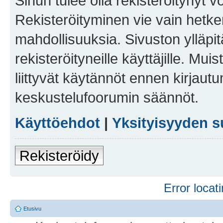
Sinun tulee olla rekisteröitynyt v
Rekisteröityminen vie vain hetken
mahdollisuuksia. Sivuston ylläpit
rekisteröityneille käyttäjille. Mu
liittyvät käytännöt ennen kirjau
keskustelufoorumin säännöt.
Käyttöehdot
|
Yksityisyyden s
Rekisteröidy
Error locati
Etusivu