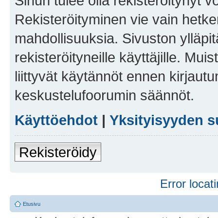
Sinun tulee olla rekisteröitynyt v
Rekisteröityminen vie vain hetken
mahdollisuuksia. Sivuston ylläpit
rekisteröityneille käyttäjille. Mu
liittyvät käytännöt ennen kirjau
keskustelufoorumin säännöt.
Käyttöehdot
|
Yksityisyyden s
Rekisteröidy
Error locati
Etusivu