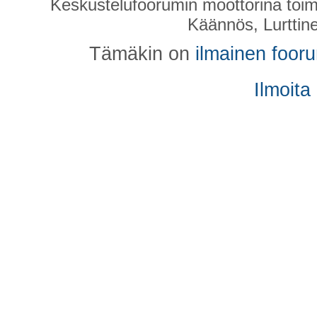
Keskustelufoorumin moottorina toim
Käännös, Lurttin
Tämäkin on
ilmainen foor
Ilmoita