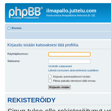
ilmapallo.juttelu.com
Keskustelua ilmapalloista fetissinä [K-18]
Etusivu
Kirjaudu sisään katsoaksesi tätä profiilia.
Käyttäjätunnus:
Salasana:
Unohdin salasanani
Lähetä tunnusten aktivointiviesti uudelleen
Kirjaudu automaattisesti sisään.
Piilota paikalla olemiseni tällä kertaa
REKISTERÖIDY