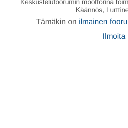
Keskustelufoorumin moottorina toim
Käännös, Lurttin
Tämäkin on
ilmainen foor
Ilmoita