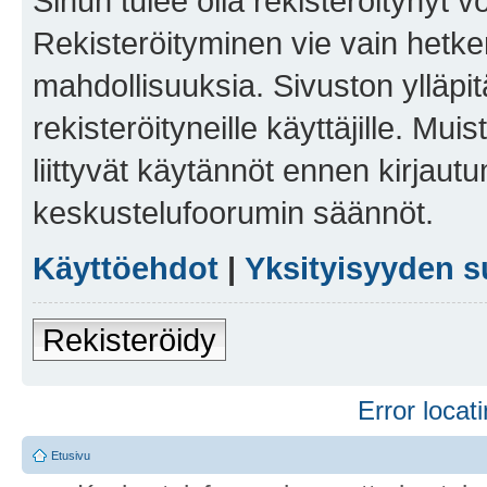
Sinun tulee olla rekisteröitynyt v
Rekisteröityminen vie vain hetken
mahdollisuuksia. Sivuston ylläpit
rekisteröityneille käyttäjille. Mu
liittyvät käytännöt ennen kirjau
keskustelufoorumin säännöt.
Käyttöehdot
|
Yksityisyyden s
Rekisteröidy
Error locati
Etusivu