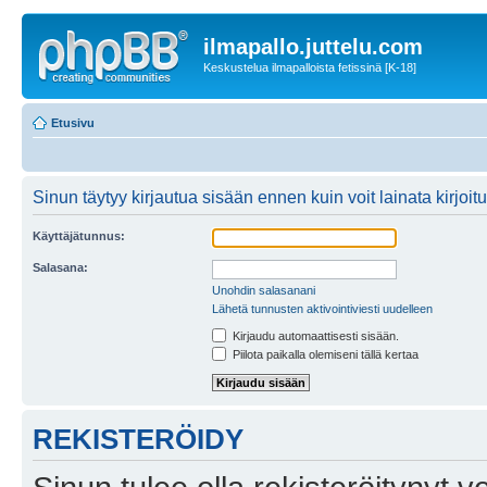
ilmapallo.juttelu.com
Keskustelua ilmapalloista fetissinä [K-18]
Etusivu
Sinun täytyy kirjautua sisään ennen kuin voit lainata kirjoitu
Käyttäjätunnus:
Salasana:
Unohdin salasanani
Lähetä tunnusten aktivointiviesti uudelleen
Kirjaudu automaattisesti sisään.
Piilota paikalla olemiseni tällä kertaa
REKISTERÖIDY